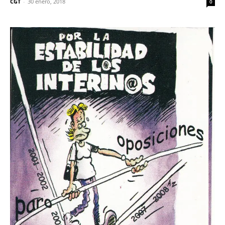
CGT
-
30 enero, 2018
0