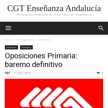
CGT Enseñanza Andalucía
Federación Andaluza de Sindicatos de Enseñanza
Inicio
Trabajadoras
Interinas
Interinas
Primaria
Oposiciones Primaria:
baremo definitivo
CGT
-
17 julio, 2019
0