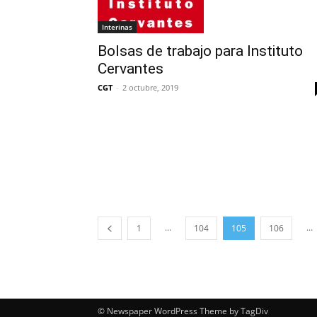
Interinas
Bolsas de trabajo para Instituto
Cervantes
CGT
-
2 octubre, 2019
...
...
1
104
105
106
© Newspaper WordPress Theme by TagDiv