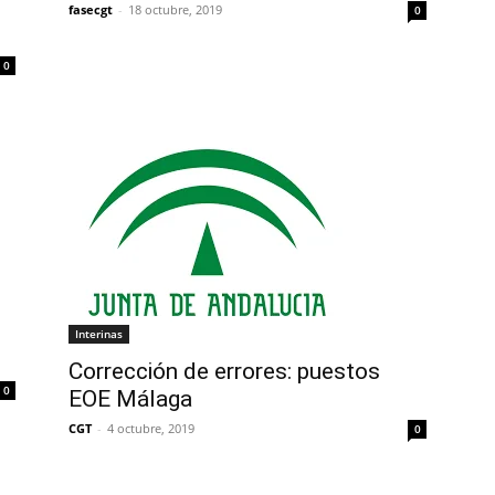
fasecgt
-
18 octubre, 2019
0
0
Interinas
Corrección de errores: puestos
0
EOE Málaga
CGT
-
4 octubre, 2019
0