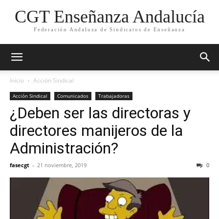
CGT Enseñanza Andalucía
Federación Andaluza de Sindicatos de Enseñanza
Inicio
Acción Sindical
Acción Sindical
Comunicados
Trabajadoras
¿Deben ser las directoras y
directores manijeros de la
Administración?
fasecgt
-
21 noviembre, 2019
0