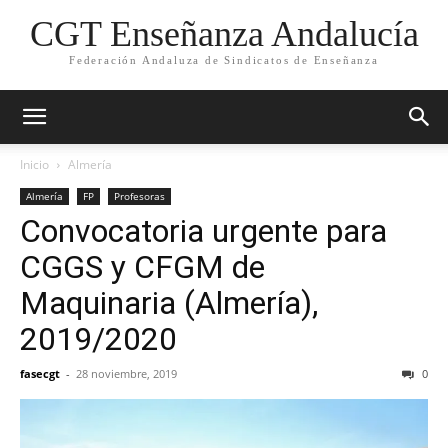
CGT Enseñanza Andalucía
Federación Andaluza de Sindicatos de Enseñanza
Inicio
Almería
Almería
FP
Profesoras
Convocatoria urgente para
CGGS y CFGM de
Maquinaria (Almería),
2019/2020
fasecgt
-
28 noviembre, 2019
0