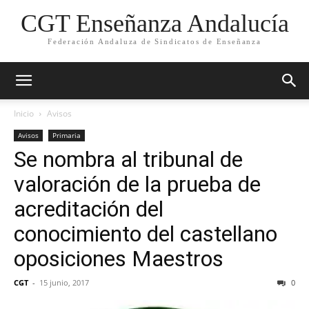
CGT Enseñanza Andalucía
Federación Andaluza de Sindicatos de Enseñanza
Inicio
Avisos
Avisos
Primaria
Se nombra al tribunal de
valoración de la prueba de
acreditación del
conocimiento del castellano
oposiciones Maestros
CGT
-
15 junio, 2017
0