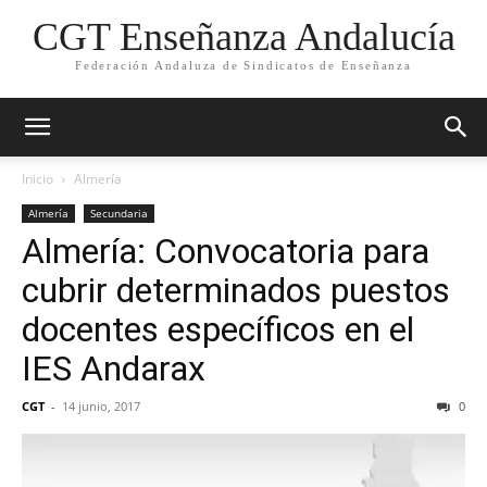
CGT Enseñanza Andalucía
Federación Andaluza de Sindicatos de Enseñanza
Inicio
Almería
Almería
Secundaria
Almería: Convocatoria para
cubrir determinados puestos
docentes específicos en el
IES Andarax
CGT
-
14 junio, 2017
0