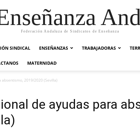
nseñanza And
Federación Andaluza de Sindicatos de Enseñanza
IÓN SINDICAL
ENSEÑANZAS
TRABAJADORAS
TER
ACTANOS
MATERNIDAD
 absentismo, 2019/2020 (Sevilla)
ional de ayudas para ab
la)