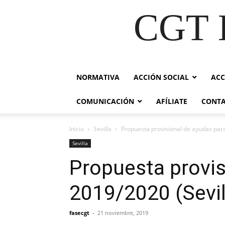
CGT E
NORMATIVA
ACCIÓN SOCIAL
ACC
COMUNICACIÓN
AFÍLIATE
CONT
Inicio
Sevilla
Propuesta provisional de ayudas para
Sevilla
Propuesta provis
2019/2020 (Sevil
fasecgt
-
21 noviembre, 2019