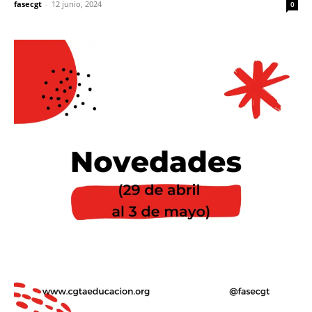
fasecgt
-
12 junio, 2024
0