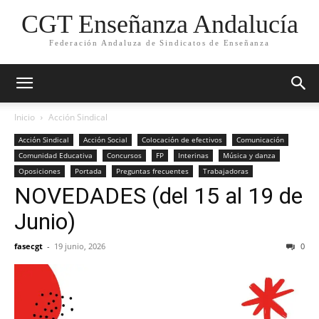
CGT Enseñanza Andalucía
Federación Andaluza de Sindicatos de Enseñanza
Inicio
Acción Sindical
Acción Sindical
Acción Social
Colocación de efectivos
Comunicación
Comunidad Educativa
Concursos
FP
Interinas
Música y danza
Oposiciones
Portada
Preguntas frecuentes
Trabajadoras
NOVEDADES (del 15 al 19 de
Junio)
fasecgt
-
19 junio, 2026
0