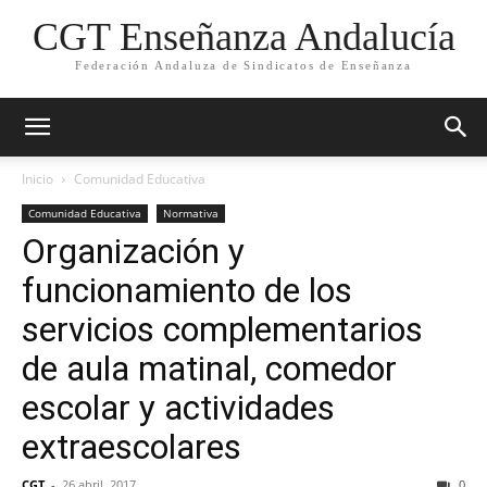
CGT Enseñanza Andalucía
Federación Andaluza de Sindicatos de Enseñanza
Inicio
Comunidad Educativa
Comunidad Educativa
Normativa
Organización y
funcionamiento de los
servicios complementarios
de aula matinal, comedor
escolar y actividades
extraescolares
CGT
-
26 abril, 2017
0