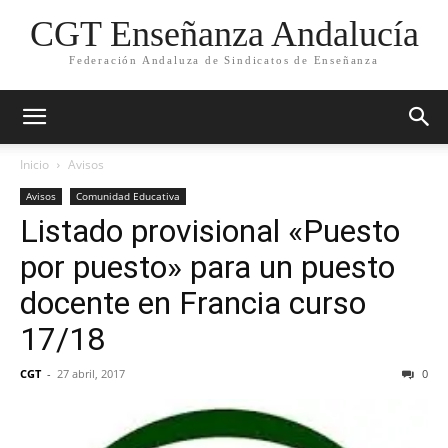
CGT Enseñanza Andalucía
Federación Andaluza de Sindicatos de Enseñanza
Inicio
Avisos
Avisos
Comunidad Educativa
Listado provisional «Puesto
por puesto» para un puesto
docente en Francia curso
17/18
CGT
-
27 abril, 2017
0