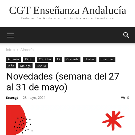
CGT Enseñanza Andalucía
Federación Andaluza de Sindicatos de Enseñanza
Inicio
Almería
Almería
Cádiz
Córdoba
FP
Granada
Huelva
Interinas
Jaén
Málaga
Sevilla
Novedades (semana del 27
al 31 de mayo)
fasecgt
-
28 mayo, 2024
0