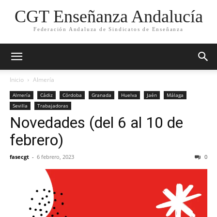
CGT Enseñanza Andalucía
Federación Andaluza de Sindicatos de Enseñanza
Inicio
Almería
Almería
Cádiz
Córdoba
Granada
Huelva
Jaén
Málaga
Sevilla
Trabajadoras
Novedades (del 6 al 10 de
febrero)
fasecgt
-
6 febrero, 2023
0