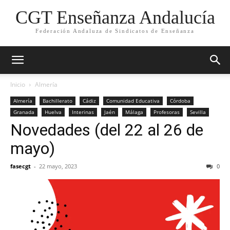
CGT Enseñanza Andalucía
Federación Andaluza de Sindicatos de Enseñanza
Inicio
Almería
Almería
Bachillerato
Cádiz
Comunidad Educativa
Córdoba
Granada
Huelva
Interinas
Jaén
Málaga
Profesoras
Sevilla
Novedades (del 22 al 26 de
mayo)
fasecgt
-
22 mayo, 2023
0