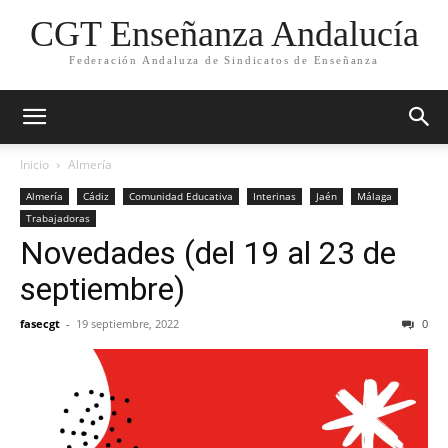
CGT Enseñanza Andalucía
Federación Andaluza de Sindicatos de Enseñanza
Inicio
Almería
Almería
Cádiz
Comunidad Educativa
Interinas
Jaén
Málaga
Trabajadoras
Novedades (del 19 al 23 de
septiembre)
fasecgt
-
19 septiembre, 2022
0