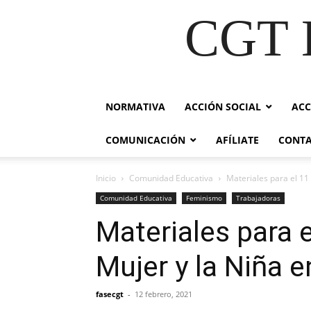
CGT E
NORMATIVA
ACCIÓN SOCIAL
ACC
COMUNICACIÓN
AFÍLIATE
CONT
Inicio
Comunidad Educativa
Materiales para el 11 
Comunidad Educativa
Feminismo
Trabajadoras
Materiales para e
Mujer y la Niña e
fasecgt
-
12 febrero, 2021