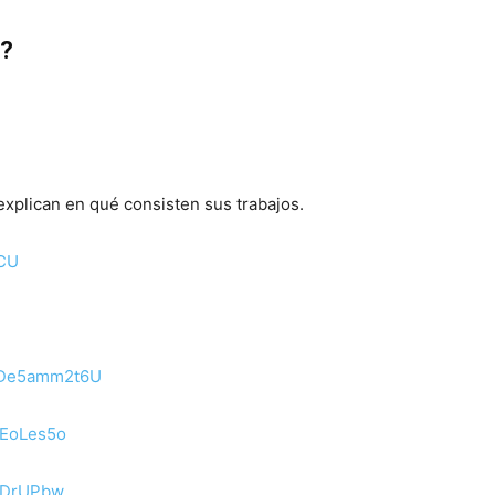
a?
xplican en qué consisten sus trabajos.
DCU
/EDe5amm2t6U
mEoLes5o
2IDrUPbw