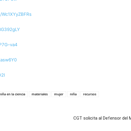
be/Wc1XYyZBFRs
B8G392gLY
mP7G–va4
9Zasw6Y0
D2I
niña en la ciencia
materiales
mujer
niña
recursos
CGT solicita al Defensor del 