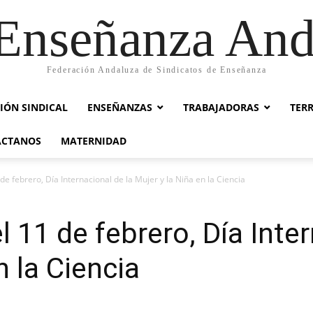
nseñanza And
Federación Andaluza de Sindicatos de Enseñanza
IÓN SINDICAL
ENSEÑANZAS
TRABAJADORAS
TER
ACTANOS
MATERNIDAD
de febrero, Día Internacional de la Mujer y la Niña en la Ciencia
l 11 de febrero, Día Inte
n la Ciencia