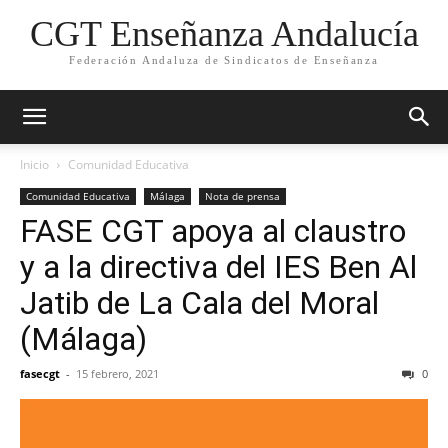
CGT Enseñanza Andalucía
Federación Andaluza de Sindicatos de Enseñanza
Inicio
Comunidad Educativa
Comunidad Educativa
Málaga
Nota de prensa
FASE CGT apoya al claustro
y a la directiva del IES Ben Al
Jatib de La Cala del Moral
(Málaga)
fasecgt
-
15 febrero, 2021
0