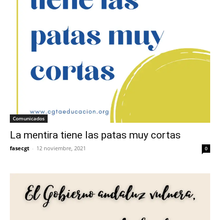
Comunicados
La mentira tiene las patas muy cortas
fasecgt
-
12 noviembre, 2021
0