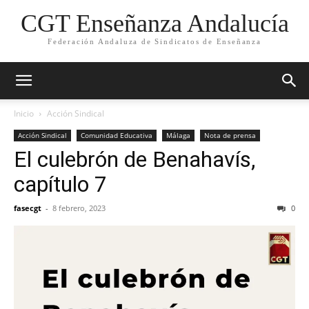
CGT Enseñanza Andalucía
Federación Andaluza de Sindicatos de Enseñanza
Inicio
Acción Sindical
Acción Sindical
Comunidad Educativa
Málaga
Nota de prensa
El culebrón de Benahavís,
capítulo 7
fasecgt
-
8 febrero, 2023
0