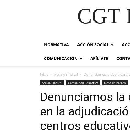
CGT E
NORMATIVA
ACCIÓN SOCIAL
ACC
COMUNICACIÓN
AFÍLIATE
CONT
Inicio
Acción Sindical
Denunciamos la doble vara de
Acción Sindical
Comunidad Educativa
Nota de prensa
Denunciamos la d
en la adjudicació
centros educativo