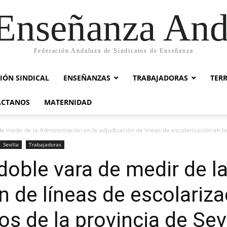
nseñanza And
Federación Andaluza de Sindicatos de Enseñanza
IÓN SINDICAL
ENSEÑANZAS
TRABAJADORAS
TER
ACTANOS
MATERNIDAD
 medir de la Administración en la adjudicación de líneas de escolarización en los
Sevilla
Trabajadoras
oble vara de medir de l
n de líneas de escolariza
s de la provincia de Sevi