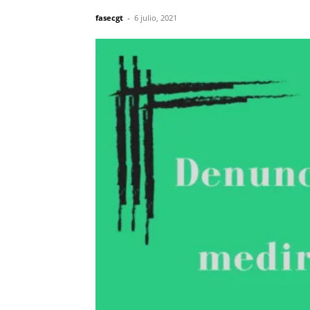
fasecgt
-
6 julio, 2021