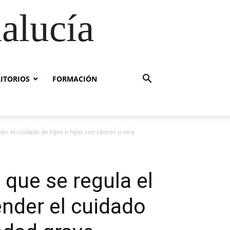
alucía
RITORIOS
FORMACIÓN
er el cuidado de hijos e hijas con cáncer u otra
 que se regula el
ender el cuidado