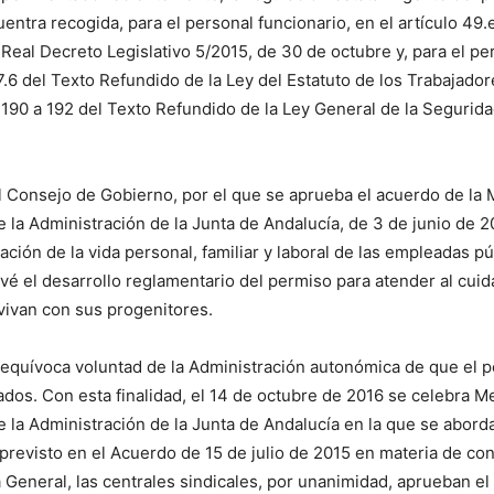
ntra recogida, para el personal funcionario, en el artículo 49.e
al Decreto Legislativo 5/2015, de 30 de octubre y, para el perso
7.6 del Texto Refundido de la Ley del Estatuto de los Trabajado
s 190 a 192 del Texto Refundido de la Ley General de la Segurid
el Consejo de Gobierno, por el que se aprueba el acuerdo de l
 de la Administración de la Junta de Andalucía, de 3 de junio de
iación de la vida personal, familiar y laboral de las empleadas p
vé el desarrollo reglamentario del permiso para atender al cui
ivan con sus progenitores.
nequívoca voluntad de la Administración autonómica de que el p
ados. Con esta finalidad, el 14 de octubre de 2016 se celebra
de la Administración de la Junta de Andalucía en la que se abor
revisto en el Acuerdo de 15 de julio de 2015 en materia de conci
 General, las centrales sindicales, por unanimidad, aprueban e