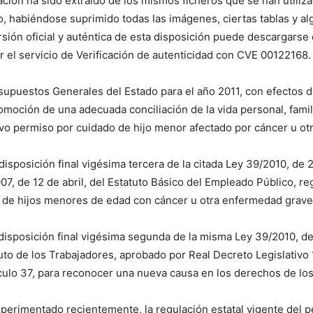
ación ha sido extraído de los mismos ficheros que se han utiliz
, habiéndose suprimido todas las imágenes, ciertas tablas y algun
ersión oficial y auténtica de esta disposición puede descargarse
ar el servicio de Verificación de autenticidad con CVE 00122168.
supuestos Generales del Estado para el año 2011, con efectos 
romoción de una adecuada conciliación de la vida personal, famili
vo permiso por cuidado de hijo menor afectado por cáncer u ot
disposición final vigésima tercera de la citada Ley 39/2010, de 
07, de 12 de abril, del Estatuto Básico del Empleado Público, r
o de hijos menores de edad con cáncer u otra enfermedad grave
a disposición final vigésima segunda de la misma Ley 39/2010, d
tuto de los Trabajadores, aprobado por Real Decreto Legislativo
ículo 37, para reconocer una nueva causa en los derechos de los
xperimentado recientemente, la regulación estatal vigente del 