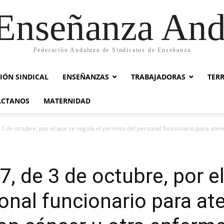
nseñanza And
Federación Andaluza de Sindicatos de Enseñanza
IÓN SINDICAL
ENSEÑANZAS
TRABAJADORAS
TER
ACTANOS
MATERNIDAD
3 de octubre, por el que se regula el permiso del personal funcionario para atend
 de 3 de octubre, por el
onal funcionario para at