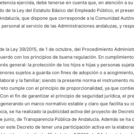
tencia ejercida, debe tenerse en cuenta que, en atención a su 
do de la Ley del Estatuto Básico del Empleado Público, el pres
a Andalucía, que dispone que corresponde a la Comunidad Autó
personal al servicio de las Administraciones andaluzas, y respet
9 de la Ley 39/2015, de 1 de octubre, del Procedimiento Adminis
cuerdo con los principios de buena regulación. En cumplimiento 
rés general: la protección de los hijos e hijas y personas sujeta
menores sujetos a guarda con fines de adopción o a acogimient
a laboral y la familiar; siendo la presente norma el instrumento
creto cumple con el principio de proporcionalidad, ya que conti
Con el fin de garantizar el principio de seguridad jurídica, el 
, generando un marco normativo estable y claro que facilita su 
cia, se ha realizado la publicidad activa del proyecto de Decret
4 de junio, de Transparencia Pública de Andalucía. Además se ha d
or este Decreto de tener una participación activa en la elabora