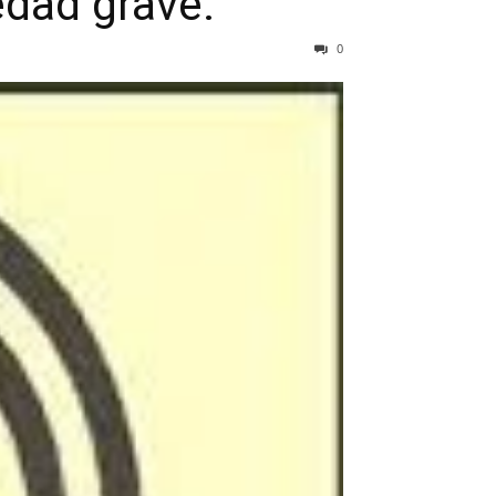
edad grave.
0