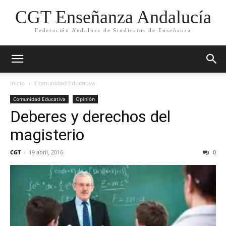
CGT Enseñanza Andalucía
Federación Andaluza de Sindicatos de Enseñanza
Inicio
Comunidad Educativa
Comunidad Educativa
Opinión
Deberes y derechos del
magisterio
CGT
-
19 abril, 2016
0