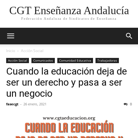
CGT Enseñanza Andalucía
Federación Andaluza de Sindicatos de Enseñanza
Inicio
Acción Social
Acción Social
Comunicados
Comunidad Educativa
Trabajadoras
Cuando la educación deja de
ser un derecho y pasa a ser
un negocio
fasecgt
-
26 enero, 2021
0