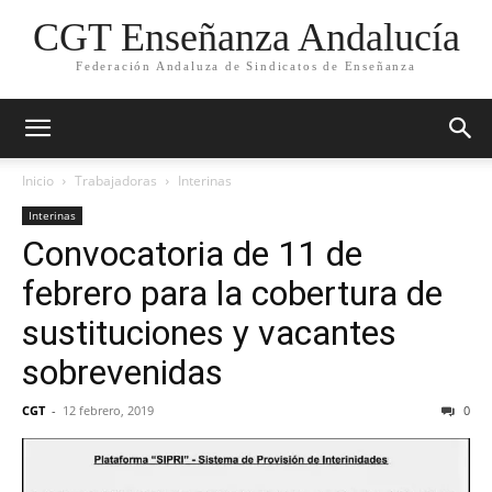
CGT Enseñanza Andalucía
Federación Andaluza de Sindicatos de Enseñanza
Inicio
Trabajadoras
Interinas
Interinas
Convocatoria de 11 de
febrero para la cobertura de
sustituciones y vacantes
sobrevenidas
CGT
-
12 febrero, 2019
0