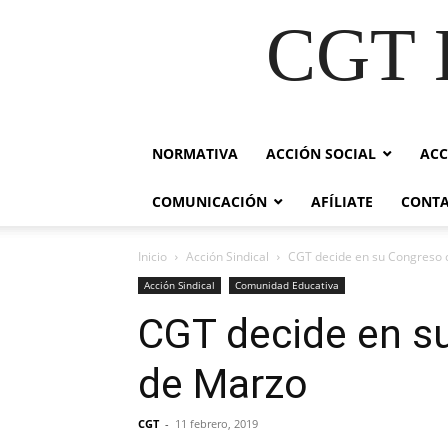
CGT E
NORMATIVA
ACCIÓN SOCIAL
ACC
COMUNICACIÓN
AFÍLIATE
CONT
Inicio
Acción Sindical
CGT decide en su Congreso 
Acción Sindical
Comunidad Educativa
CGT decide en s
de Marzo
CGT
-
11 febrero, 2019