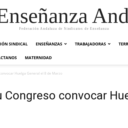
nseñanza And
Federación Andaluza de Sindicatos de Enseñanza
IÓN SINDICAL
ENSEÑANZAS
TRABAJADORAS
TER
ACTANOS
MATERNIDAD
convocar Huelga General el 8 de Marzo
u Congreso convocar Huel