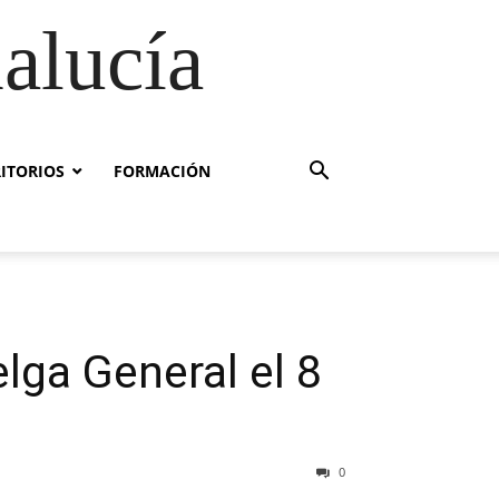
alucía
RITORIOS
FORMACIÓN
ga General el 8
0