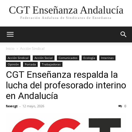
CGT Enseñanza Andalucía
Federación Andaluza de Sindicatos de Enseñanza
Inicio
Acción Sindical
Acción Sindical
Acción Social
Comunicados
Ecología
Interinas
Opinión
Portada
Trabajadoras
CGT Enseñanza respalda la
lucha del profesorado interino
en Andalucía
fasecgt
-
12 mayo, 2026
0