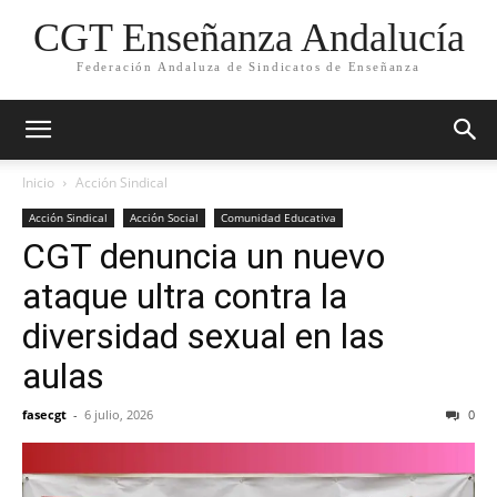
CGT Enseñanza Andalucía
Federación Andaluza de Sindicatos de Enseñanza
Inicio
Acción Sindical
Acción Sindical
Acción Social
Comunidad Educativa
CGT denuncia un nuevo
ataque ultra contra la
diversidad sexual en las
aulas
fasecgt
-
6 julio, 2026
0