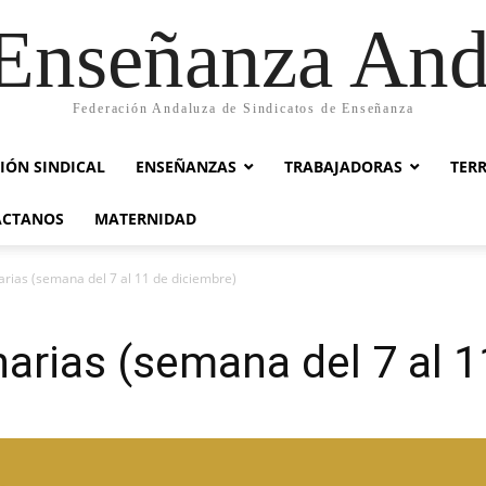
nseñanza And
Federación Andaluza de Sindicatos de Enseñanza
IÓN SINDICAL
ENSEÑANZAS
TRABAJADORAS
TER
ACTANOS
MATERNIDAD
arias (semana del 7 al 11 de diciembre)
narias (semana del 7 al 