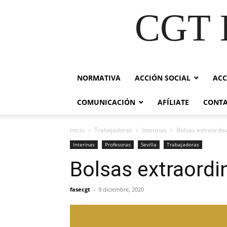
CGT E
NORMATIVA
ACCIÓN SOCIAL
ACC
COMUNICACIÓN
AFÍLIATE
CONT
Inicio
Trabajadoras
Interinas
Bolsas extraordin
Interinas
Profesoras
Sevilla
Trabajadoras
Bolsas extraordi
fasecgt
-
9 diciembre, 2020