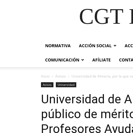
CGT E
NORMATIVA
ACCIÓN SOCIAL
ACC
COMUNICACIÓN
AFÍLIATE
CONT
Inicio
Avisos
Universidad de Almería, por la que s
Avisos
Universidad
Universidad de A
público de mérit
Profesores Ayud