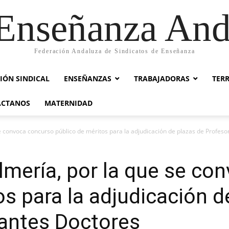
nseñanza And
Federación Andaluza de Sindicatos de Enseñanza
IÓN SINDICAL
ENSEÑANZAS
TRABAJADORAS
TER
ACTANOS
MATERNIDAD
e convoca concurso público de méritos para la adjudicación de plazas de Profes
lmería, por la que se co
os para la adjudicación d
antes Doctores