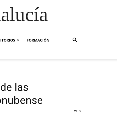
alucía
RITORIOS
FORMACIÓN
de las
 onubense
0