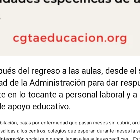
és del regreso a las aulas, desde el
d de la Administración para dar respu
te en lo tocante a personal laboral y 
de apoyo educativo.
jubilación, bajas por enfermedad que pasan meses sin cubrir, o
salidas a los centros, colegios que esperan durante meses la su
e integración social que nunca llegan a las aulas específicas… E