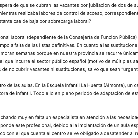
espera de que se cubran las vacantes por jubilación de dos de 
l mientras realizaba labores de control de acceso, correspondien
estante cae de baja por sobrecarga laboral?
onal laboral (dependiente de la Consejería de Función Pública) 
po a falta de las listas definitivas. En cuanto a las sustituci
 demoran semanas porque en nuestra provincia se recurre única
 que incurre el sector público español (motivo de múltiples sa
 de no cubrir vacantes ni sustituciones, salvo que sean “urgent
ro de las aulas. En la Escuela Infantil La Huerta (Almonte), un 
itora de infantil. Todo ello en pleno periodo de adaptación de
echando muy en falta un especialista en atención a las necesid
sponde este profesional, debido a la implantación de un aula es
cnico con el que cuenta el centro se ve obligado a desatender al 