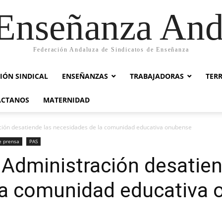
nseñanza And
Federación Andaluza de Sindicatos de Enseñanza
IÓN SINDICAL
ENSEÑANZAS
TRABAJADORAS
TER
ACTANOS
MATERNIDAD
ción desatiende las necesidades de la comunidad educativa onubense
e prensa
PAS
 Administración desatien
la comunidad educativa