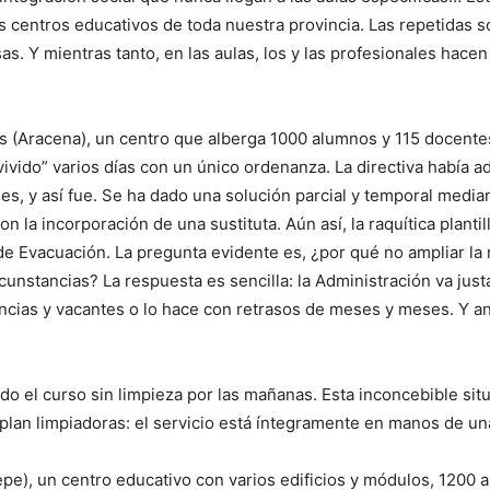
 centros educativos de toda nuestra provincia. Las repetidas sol
as. Y mientras tanto, en las aulas, los y las profesionales hac
 (Aracena), un centro que alberga 1000 alumnos y 115 docentes r
ivido” varios días con un único ordenanza. La directiva había a
ones, y así fue. Se ha dado una solución parcial y temporal media
con la incorporación de una sustituta. Aún así, la raquítica plant
e Evacuación. La pregunta evidente es, ¿por qué no ampliar la 
rcunstancias? La respuesta es sencilla: la Administración va jus
encias y vacantes o lo hace con retrasos de meses y meses. Y an
todo el curso sin limpieza por las mañanas. Esta inconcebible s
n limpiadoras: el servicio está íntegramente en manos de un
epe), un centro educativo con varios edificios y módulos, 1200