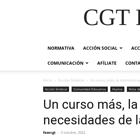
CGT E
NORMATIVA
ACCIÓN SOCIAL
ACC
COMUNICACIÓN
AFÍLIATE
CONT
Inicio
Acción Sindical
Un curso más, la Administra
Acción Sindical
Comunidad Educativa
Huelva
Nota d
Un curso más, la
necesidades de 
fasecgt
-
3 octubre, 2022