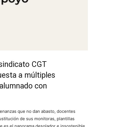
 sindicato CGT
esta a múltiples
a alumnado con
rdenanzas que no dan abasto, docentes
stitución de sus monitoras, plantillas
ste es el panorama desolador e insostenible