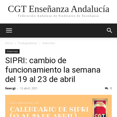
CGT Enseñanza Andalucía
Federación Andaluza de Sindicatos de Enseñanza
Inicio
Trabajadoras
Interinas
Interinas
SIPRI: cambio de
funcionamiento la semana
del 19 al 23 de abril
fasecgt
-
12 abril, 2021
0