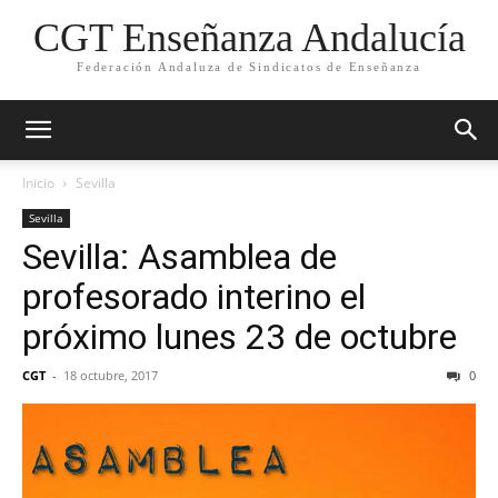
CGT Enseñanza Andalucía
Federación Andaluza de Sindicatos de Enseñanza
Inicio
Sevilla
Sevilla
Sevilla: Asamblea de
profesorado interino el
próximo lunes 23 de octubre
CGT
-
18 octubre, 2017
0