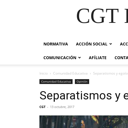
CGT E
NORMATIVA
ACCIÓN SOCIAL
ACC
COMUNICACIÓN
AFÍLIATE
CONT
Inicio
Comunidad Educativa
Separatismos y egoís
Comunidad Educativa
Opinión
Separatismos y 
CGT
-
13 octubre, 2017