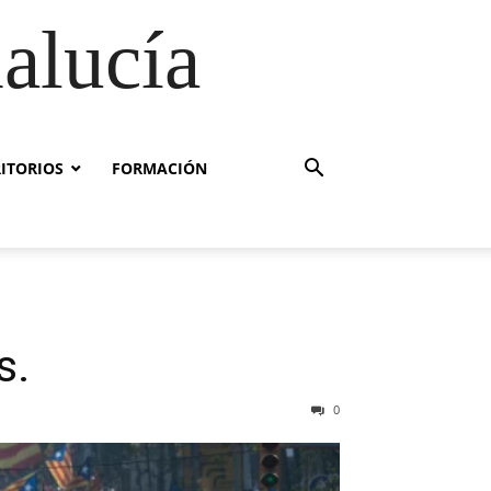
alucía
RITORIOS
FORMACIÓN
s.
0