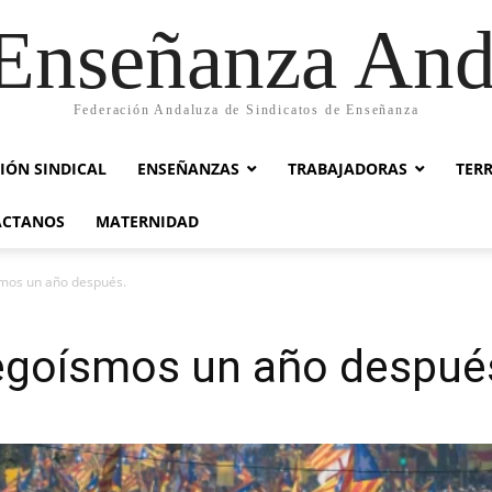
nseñanza And
Federación Andaluza de Sindicatos de Enseñanza
IÓN SINDICAL
ENSEÑANZAS
TRABAJADORAS
TER
ACTANOS
MATERNIDAD
mos un año después.
egoísmos un año despué