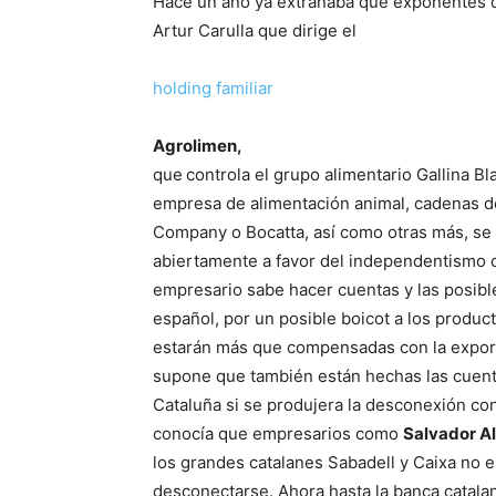
Hace un año ya extrañaba que exponentes de
Artur Carulla que dirige el
holding familiar
Agrolimen,
que
controla el grupo alimentario Gallina Bla
empresa de alimentación animal, cadenas 
Company o Bocatta, así como otras más, se
abiertamente a favor del independentismo 
empresario sabe hacer cuentas y las posibl
español, por un posible boicot a los produc
estarán más que compensadas con la export
supone que también están hechas las cuent
Cataluña si se produjera la desconexión c
conocía que empresarios como
Salvador 
los grandes catalanes Sabadell y Caixa no 
desconectarse. Ahora hasta la banca catala