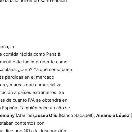
 la talla del empresario catalán
nca, la
de comida rápida como Pans &
 manifieste tan imprudente como
catalana. ¿O no? Ya que como buen
es pérdidas en el mercado
tos y marcas que comercializa,
ación a países extranjeros. Se
as de cuanto IVA se obtendrá en
on España. También hace un año se
Alemany
(Abertis),
Josep Oliu
(Banco Sabadell),
Amancio López
(
estaban contentos con
na dice que NO a la desconexión,