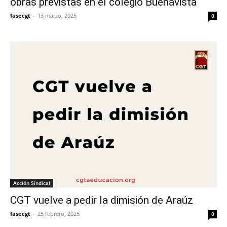
obras previstas en el colegio Buenavista
fasecgt
-
13 marzo, 2025
0
Acción Sindical
CGT vuelve a pedir la dimisión de Araúz
fasecgt
-
25 febrero, 2025
0