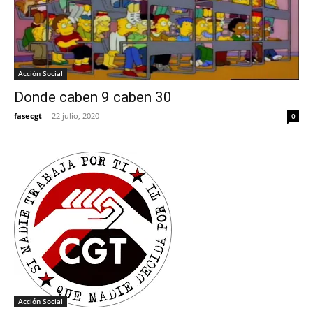
Acción Social
Donde caben 9 caben 30
fasecgt
-
22 julio, 2020
0
Acción Social