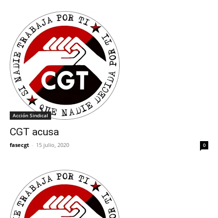
Acción Sindical
CGT acusa
fasecgt
-
15 julio, 2020
0