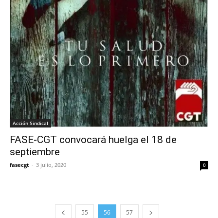
Acción Sindical
FASE-CGT convocará huelga el 18 de
septiembre
fasecgt
-
3 julio, 2020
0
55
56
57