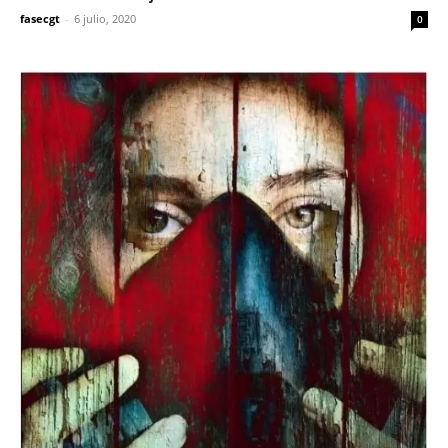
fasecgt
-
6 julio, 2020
0