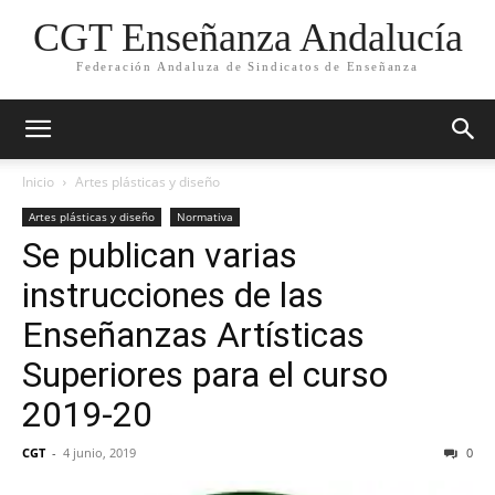
CGT Enseñanza Andalucía
Federación Andaluza de Sindicatos de Enseñanza
Inicio
Artes plásticas y diseño
Artes plásticas y diseño
Normativa
Se publican varias
instrucciones de las
Enseñanzas Artísticas
Superiores para el curso
2019-20
CGT
-
4 junio, 2019
0