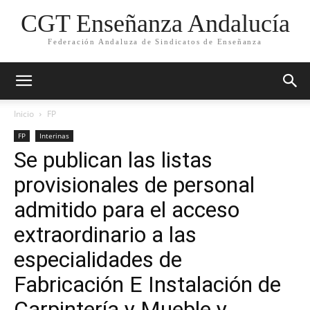
CGT Enseñanza Andalucía
Federación Andaluza de Sindicatos de Enseñanza
Inicio
FP
FP
Interinas
Se publican las listas
provisionales de personal
admitido para el acceso
extraordinario a las
especialidades de
Fabricación E Instalación de
Carpintería y Mueble y