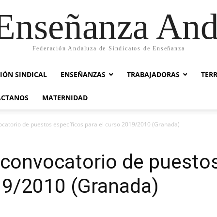
nseñanza And
Federación Andaluza de Sindicatos de Enseñanza
IÓN SINDICAL
ENSEÑANZAS
TRABAJADORAS
TER
ACTANOS
MATERNIDAD
ocatorio de puestos específicos para el curso 2019/2010 (Granada)
 convocatorio de puestos
19/2010 (Granada)