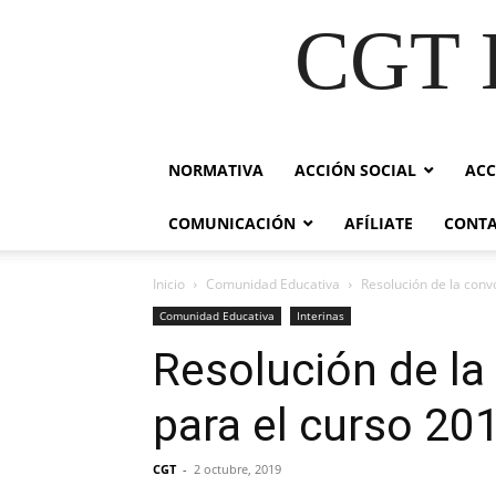
CGT E
NORMATIVA
ACCIÓN SOCIAL
ACC
COMUNICACIÓN
AFÍLIATE
CONT
Inicio
Comunidad Educativa
Resolución de la conv
Comunidad Educativa
Interinas
Resolución de la
para el curso 20
CGT
-
2 octubre, 2019