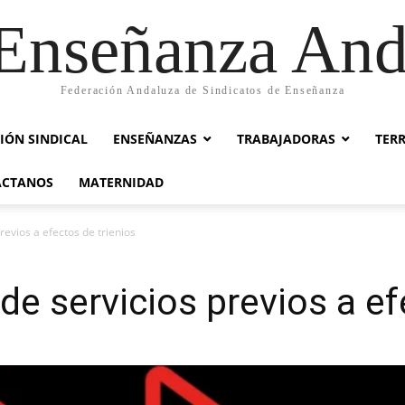
nseñanza And
Federación Andaluza de Sindicatos de Enseñanza
IÓN SINDICAL
ENSEÑANZAS
TRABAJADORAS
TER
ACTANOS
MATERNIDAD
evios a efectos de trienios
e servicios previos a ef