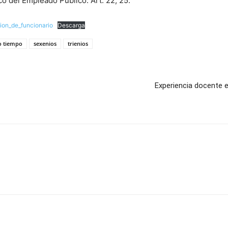
ico del Empleado Público. Art. 22, 25.
ion_de_funcionario
Descarga
o tiempo
sexenios
trienios
Experiencia docente 