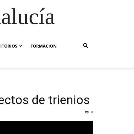
alucía
RITORIOS
FORMACIÓN
ectos de trienios
0