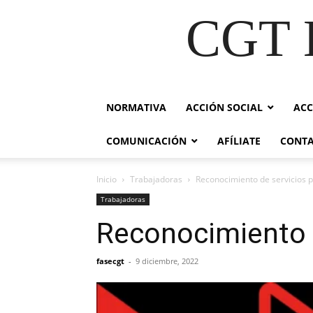
CGT E
NORMATIVA
ACCIÓN SOCIAL
ACC
COMUNICACIÓN
AFÍLIATE
CONT
Inicio
Trabajadoras
Reconocimiento de servicios pr
Trabajadoras
Reconocimiento d
fasecgt
-
9 diciembre, 2022