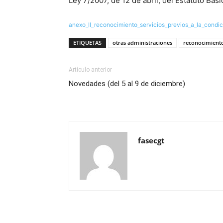
Ley 7/2007, de 12 de abril, del Estatuto Bás
anexo_II_reconocimiento_servicios_previos_a_la_condic
ETIQUETAS
otras administraciones
reconocimient
Artículo anterior
Novedades (del 5 al 9 de diciembre)
fasecgt