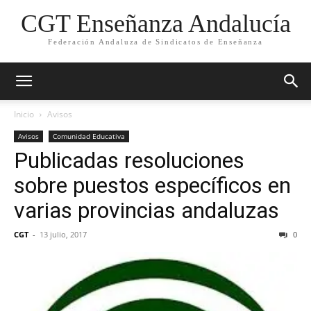
CGT Enseñanza Andalucía
Federación Andaluza de Sindicatos de Enseñanza
Inicio
Avisos
Avisos
Comunidad Educativa
Publicadas resoluciones
sobre puestos específicos en
varias provincias andaluzas
CGT
-
13 julio, 2017
0