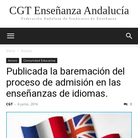
CGT Enseñanza Andalucía
Federación Andaluza de Sindicatos de Enseñanza
Inicio
Avisos
Avisos
Comunidad Educativa
Publicada la baremación del
proceso de admisión en las
enseñanzas de idiomas.
CGT
-
6 junio, 2016
0