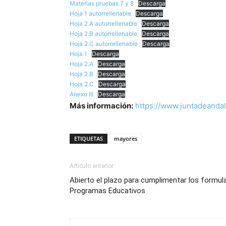
Materias pruebas 7 y 8
Descarga
Hoja 1 autorrellenable
Descarga
Hoja 2.A autorrellenable
Descarga
Hoja 2.B autorrellenable
Descarga
Hoja 2.C autorrellenable
Descarga
Hoja 1
Descarga
Hoja 2.A
Descarga
Hoja 2.B
Descarga
Hoja 2.C
Descarga
Anexo III
Descarga
Más información:
https://www.juntadeandal
ETIQUETAS
mayores
Artículo anterior
Abierto el plazo para cumplimentar los formul
Programas Educativos