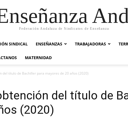
nseñanza And
Federación Andaluza de Sindicatos de Enseñanza
IÓN SINDICAL
ENSEÑANZAS
TRABAJADORAS
TER
ACTANOS
MATERNIDAD
n del título de Bachiller para mayores de 20 años (2020)
btención del título de Ba
ños (2020)