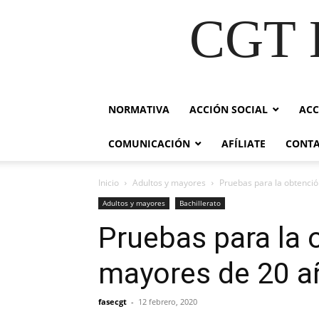
CGT E
NORMATIVA
ACCIÓN SOCIAL
ACC
COMUNICACIÓN
AFÍLIATE
CONT
Inicio
Adultos y mayores
Pruebas para la obtenció
Adultos y mayores
Bachillerato
Pruebas para la o
mayores de 20 a
fasecgt
-
12 febrero, 2020