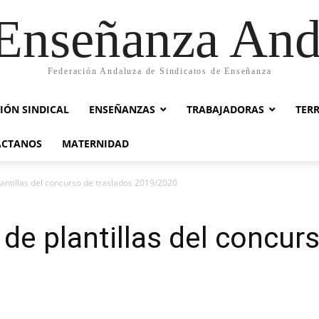
nseñanza And
Federación Andaluza de Sindicatos de Enseñanza
IÓN SINDICAL
ENSEÑANZAS
TRABAJADORAS
TER
ACTANOS
MATERNIDAD
lantillas del concurso de traslados 2019/2020
 de plantillas del concur