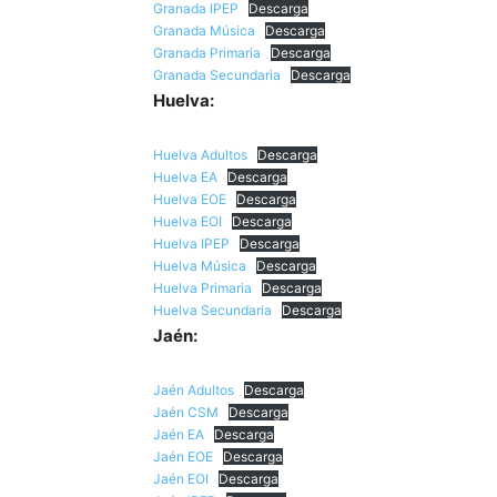
Granada IPEP
Descarga
Granada Música
Descarga
Granada Primaria
Descarga
Granada Secundaria
Descarga
Huelva:
Huelva Adultos
Descarga
Huelva EA
Descarga
Huelva EOE
Descarga
Huelva EOI
Descarga
Huelva IPEP
Descarga
Huelva Música
Descarga
Huelva Primaria
Descarga
Huelva Secundaria
Descarga
Jaén:
Jaén Adultos
Descarga
Jaén CSM
Descarga
Jaén EA
Descarga
Jaén EOE
Descarga
Jaén EOI
Descarga