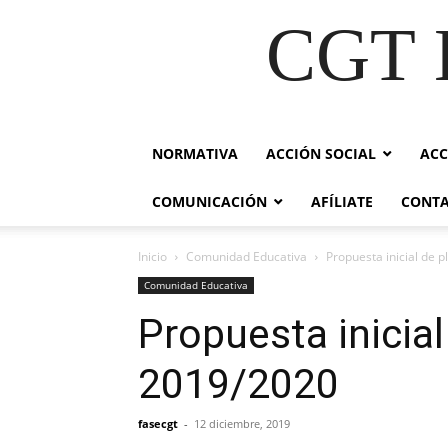
CGT E
NORMATIVA
ACCIÓN SOCIAL
ACC
COMUNICACIÓN
AFÍLIATE
CONT
Inicio
Comunidad Educativa
Propuesta inicial de p
Comunidad Educativa
Propuesta inicial
2019/2020
fasecgt
-
12 diciembre, 2019