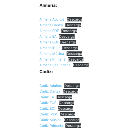
Almería:
Almería Adultos
Descarga
Almería Danza
Descarga
Almería EOE
Descarga
Almería EA
Descarga
Almería EOI
Descarga
Almería IPEP
Descarga
Almería Música
Descarga
Almería Primaria
Descarga
Almería Secundaria
Descarga
Cádiz:
Cádiz Adultos
Descarga
Cádiz Danza
Descarga
Cádiz EA
Descarga
Cádiz EOE
Descarga
Cádiz EOI
Descarga
Cádiz IPEP
Descarga
Cádiz Música
Descarga
Cádiz Primaria
Descarga