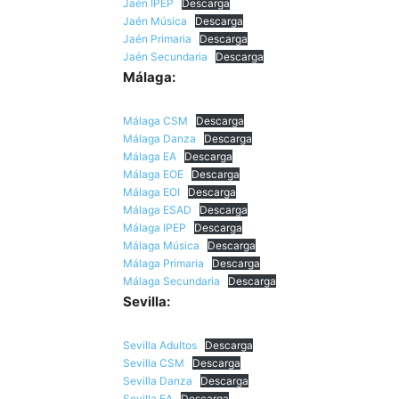
Jaén IPEP
Descarga
Jaén Música
Descarga
Jaén Primaria
Descarga
Jaén Secundaria
Descarga
Málaga:
Málaga CSM
Descarga
Málaga Danza
Descarga
Málaga EA
Descarga
Málaga EOE
Descarga
Málaga EOI
Descarga
Málaga ESAD
Descarga
Málaga IPEP
Descarga
Málaga Música
Descarga
Málaga Primaria
Descarga
Málaga Secundaria
Descarga
Sevilla:
Sevilla Adultos
Descarga
Sevilla CSM
Descarga
Sevilla Danza
Descarga
Sevilla EA
Descarga