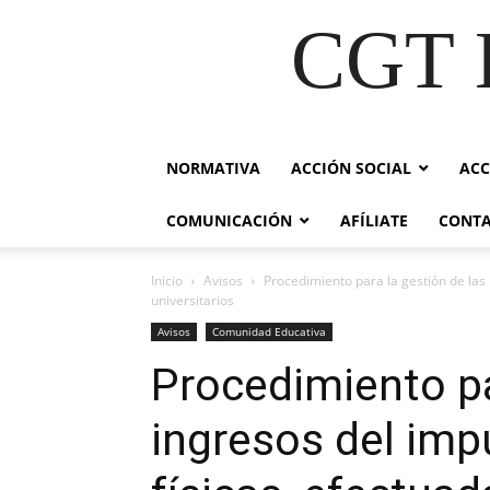
CGT E
NORMATIVA
ACCIÓN SOCIAL
ACC
COMUNICACIÓN
AFÍLIATE
CONT
Inicio
Avisos
Procedimiento para la gestión de las 
universitarios
Avisos
Comunidad Educativa
Procedimiento pa
ingresos del imp