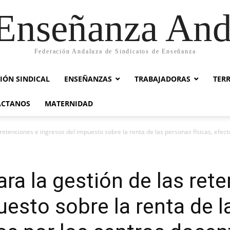
nseñanza And
Federación Andaluza de Sindicatos de Enseñanza
IÓN SINDICAL
ENSEÑANZAS
TRABAJADORAS
TER
ACTANOS
MATERNIDAD
retenciones e ingresos del impuesto sobre la renta de las personas físicas, efec
ra la gestión de las ret
uesto sobre la renta de 