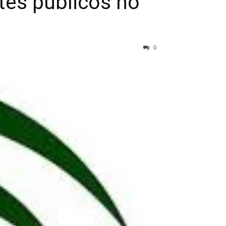
tes públicos no
0