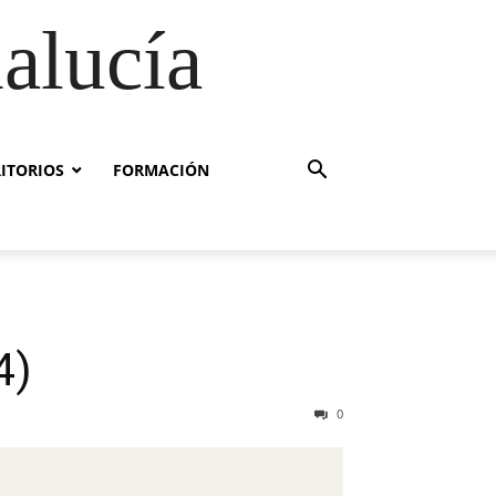
alucía
RITORIOS
FORMACIÓN
4)
0