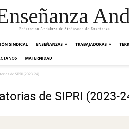
nseñanza And
Federación Andaluza de Sindicatos de Enseñanza
IÓN SINDICAL
ENSEÑANZAS
TRABAJADORAS
TER
ACTANOS
MATERNIDAD
orias de SIPRI (2023-24)
torias de SIPRI (2023-2