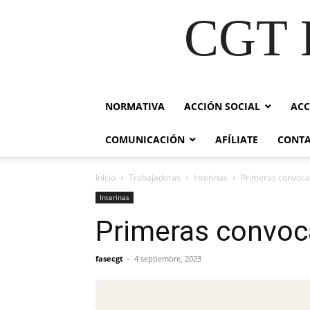
CGT E
NORMATIVA
ACCIÓN SOCIAL
ACC
COMUNICACIÓN
AFÍLIATE
CONT
Inicio
Trabajadoras
Interinas
Primeras convocat
Interinas
Primeras convoca
fasecgt
-
4 septiembre, 2023