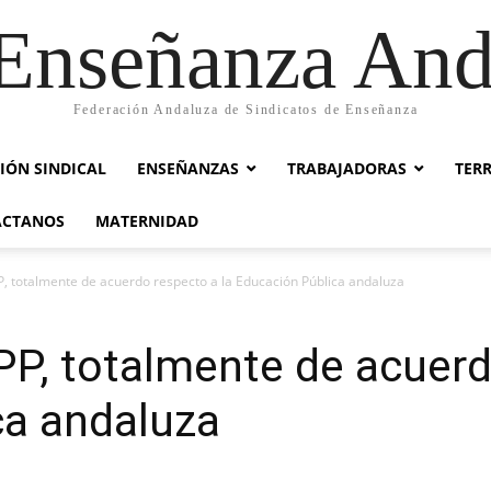
nseñanza And
Federación Andaluza de Sindicatos de Enseñanza
IÓN SINDICAL
ENSEÑANZAS
TRABAJADORAS
TER
ACTANOS
MATERNIDAD
PP, totalmente de acuerdo respecto a la Educación Pública andaluza
 PP, totalmente de acuerd
ca andaluza