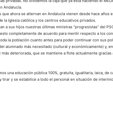
 privadas. No olvidemos la caja que ya está haciendo el MEDA
en Andalucía.
que ahora se alternan en Andalucía vienen desde hace años el
 la Iglesia católica y los centros educativos privados.
a sus hijos nuestras últimas ministras “progresistas” del PSOE
sto completamente de acuerdo para mentir respecto a los cont
da la población cuanto antes para poder continuar con sus polít
el alumnado más necesitado (cultural y económicamente) y, en d
 más deteriorada, que se mantiene a flote actualmente gracias 
 una educación pública 100%, gratuita, igualitaria, laica, de c
tirar y se estabilice a todo el personal en situación de interini