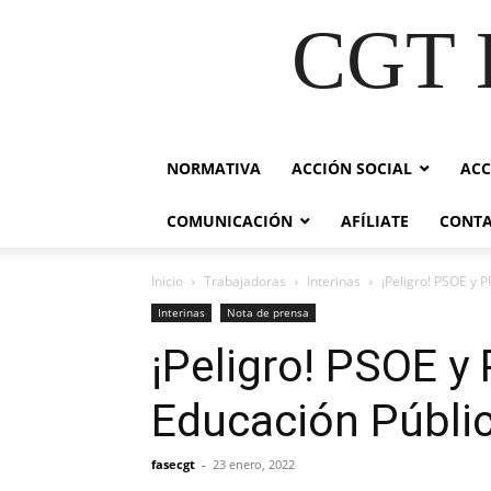
CGT E
NORMATIVA
ACCIÓN SOCIAL
ACC
COMUNICACIÓN
AFÍLIATE
CONT
Inicio
Trabajadoras
Interinas
¡Peligro! PSOE y 
Interinas
Nota de prensa
¡Peligro! PSOE y
Educación Públi
fasecgt
-
23 enero, 2022