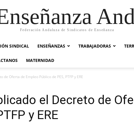
nseñanza And
Federación Andaluza de Sindicatos de Enseñanza
IÓN SINDICAL
ENSEÑANZAS
TRABAJADORAS
TER
ACTANOS
MATERNIDAD
to de Oferta de Empleo Público de PES, PTFP y ERE
licado el Decreto de Of
 PTFP y ERE