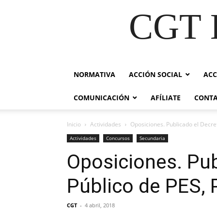
CGT E
NORMATIVA
ACCIÓN SOCIAL
ACC
COMUNICACIÓN
AFÍLIATE
CONT
Inicio
Actividades
Oposiciones. Publicado el Decre
Actividades
Concursos
Secundaria
Oposiciones. Pub
Público de PES,
CGT
-
4 abril, 2018