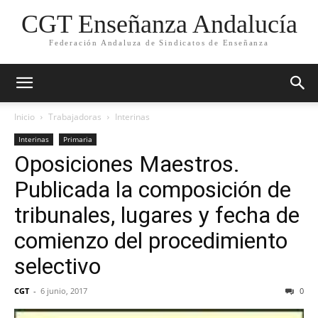
CGT Enseñanza Andalucía
Federación Andaluza de Sindicatos de Enseñanza
Inicio
Trabajadoras
Interinas
Interinas
Primaria
Oposiciones Maestros.
Publicada la composición de
tribunales, lugares y fecha de
comienzo del procedimiento
selectivo
CGT
-
6 junio, 2017
0