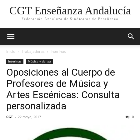
CGT Enseñanza Andalucía
Federación Andaluza de Sindicatos de Enseñanza
Inicio
Trabajadoras
Interinas
Interinas
Música y danza
Oposiciones al Cuerpo de
Profesores de Música y
Artes Escénicas: Consulta
personalizada
CGT
-
22 mayo, 2017
0